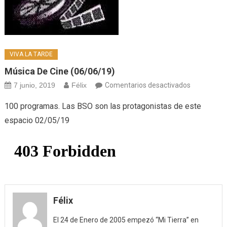
VIVA LA TARDE
Música De Cine (06/06/19)
en
7 junio, 2019
Félix
Comentarios desactivados
Música
100 programas. Las BSO son las protagonistas de este
de
espacio 02/05/19
cine
(06/06/19)
Félix
El 24 de Enero de 2005 empezó “Mi Tierra” en