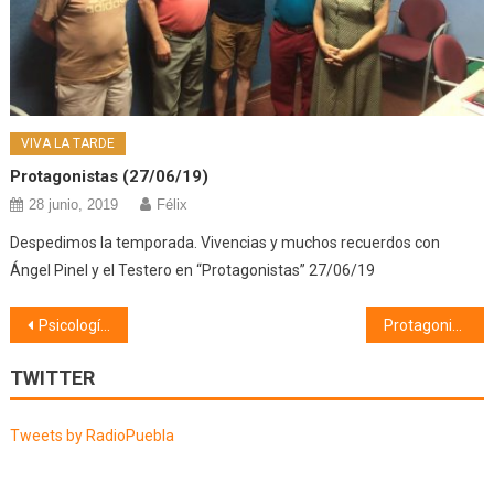
VIVA LA TARDE
Protagonistas (27/06/19)
28 junio, 2019
Félix
Despedimos la temporada. Vivencias y muchos recuerdos con
Ángel Pinel y el Testero en “Protagonistas” 27/06/19
Navegación
Psicología (06/06/19)
Protagonistas (06/06/19)
de
TWITTER
entradas
Tweets by RadioPuebla