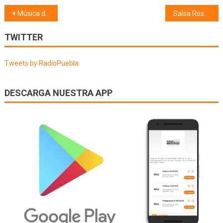
Navegación
Música de cine (07/06/18)
Salsa Rosa (08/06/18)
de
TWITTER
entradas
Tweets by RadioPuebla
DESCARGA NUESTRA APP