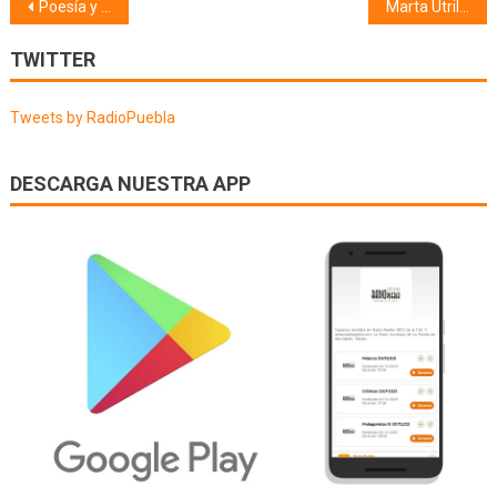
Navegación
Poesía y mucho + (14/05/19)
Marta Utrilla (15/05/19)
de
TWITTER
entradas
Tweets by RadioPuebla
DESCARGA NUESTRA APP