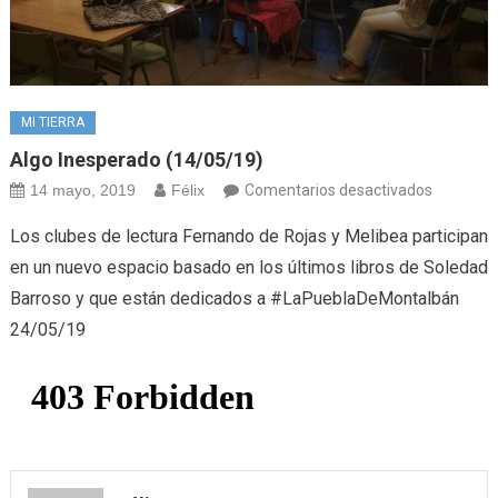
MI TIERRA
Algo Inesperado (14/05/19)
en
14 mayo, 2019
Félix
Comentarios desactivados
Algo
Los clubes de lectura Fernando de Rojas y Melibea participan
inespera
en un nuevo espacio basado en los últimos libros de Soledad
(14/05/1
Barroso y que están dedicados a #LaPueblaDeMontalbán
24/05/19