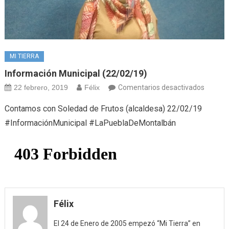
MI TIERRA
Información Municipal (22/02/19)
en
22 febrero, 2019
Félix
Comentarios desactivados
Informa
Contamos con Soledad de Frutos (alcaldesa) 22/02/19
Municip
#InformaciónMunicipal #LaPueblaDeMontalbán
(22/02/
Félix
El 24 de Enero de 2005 empezó “Mi Tierra” en