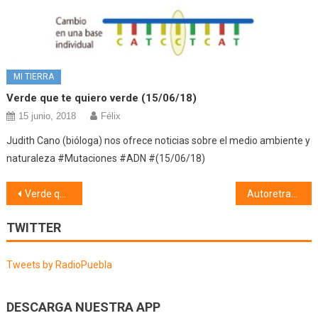
MI TIERRA
Verde que te quiero verde (15/06/18)
15 junio, 2018
Félix
Judith Cano (bióloga) nos ofrece noticias sobre el medio ambiente y
naturaleza #Mutaciones #ADN #(15/06/18)
Navegación
Verde que te quiero verde (22/02/19)
Autoretrato (22/02/19)
de
TWITTER
entradas
Tweets by RadioPuebla
DESCARGA NUESTRA APP