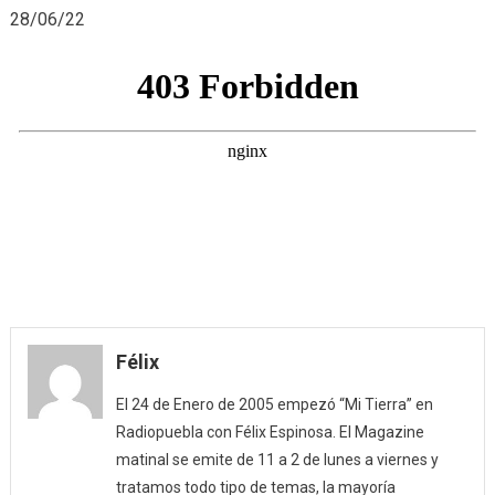
28/06/22
galardón
«La
Miga
de
Oro»
(28/06/22
Félix
El 24 de Enero de 2005 empezó “Mi Tierra” en
Radiopuebla con Félix Espinosa. El Magazine
matinal se emite de 11 a 2 de lunes a viernes y
tratamos todo tipo de temas, la mayoría