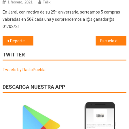
1 febrero, 2021
Félix
En Jaral, con motivo de su 25º aniversario, sorteamos 5 compras
valoradas en 50€ cada una y sorprendemos a l@s ganador@s
01/02/21
Navegación
Deporte (27/06/22)
Escuela de Danza Ángel Martínez (29/06/22)
de
TWITTER
entradas
Tweets by RadioPuebla
DESCARGA NUESTRA APP