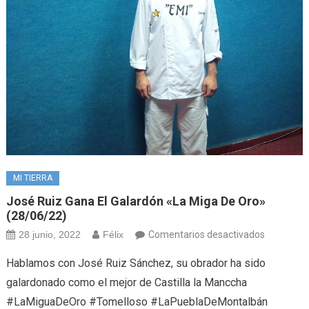
MI TIERRA
José Ruiz Gana El Galardón «La Miga De Oro»
(28/06/22)
en
28 junio, 2022
Félix
Comentarios desactivados
José
Hablamos con José Ruiz Sánchez, su obrador ha sido
Ruiz
galardonado como el mejor de Castilla la Manccha
gana
#LaMiguaDeOro #Tomelloso #LaPueblaDeMontalbán
el