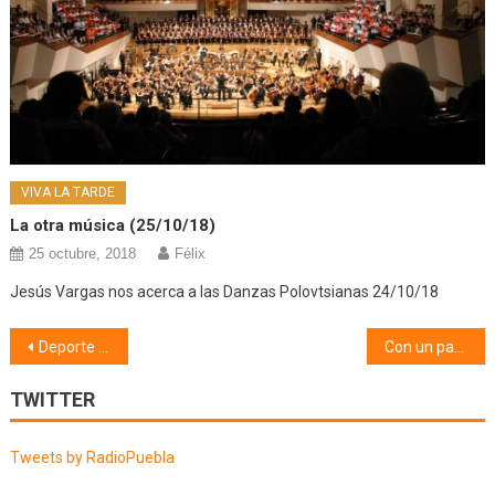
VIVA LA TARDE
La otra música (25/10/18)
25 octubre, 2018
Félix
Jesús Vargas nos acerca a las Danzas Polovtsianas 24/10/18
Navegación
Deporte (14/05/18)
Con un par de pelotas (14/05/18)
de
TWITTER
entradas
Tweets by RadioPuebla