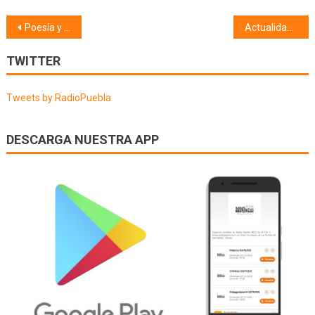
Navegación
Poesía y mucho + (13/02/24)
Actualidad taurina (13/02/24)
de
TWITTER
entradas
Tweets by RadioPuebla
DESCARGA NUESTRA APP