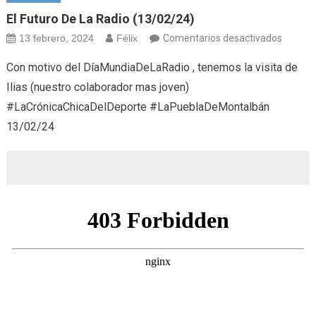
El Futuro De La Radio (13/02/24)
en
13 febrero, 2024
Félix
Comentarios desactivados
El
Con motivo del DíaMundiaDeLaRadio , tenemos la visita de
futuro
Ilias (nuestro colaborador mas joven)
de
#LaCrónicaChicaDelDeporte #LaPueblaDeMontalbán
la
13/02/24
radio
(13/02/