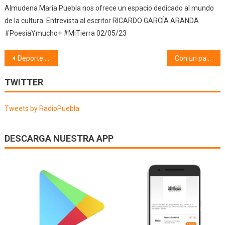
Almudena María Puebla nos ofrece un espacio dedicado al mundo
de la cultura. Entrevista al escritor RICARDO GARCÍA ARANDA
#PoesíaYmucho+ #MiTierra 02/05/23
Navegación
Deporte (04/05/26)
Con un par de pelotas (05/05/26)
de
TWITTER
entradas
Tweets by RadioPuebla
DESCARGA NUESTRA APP