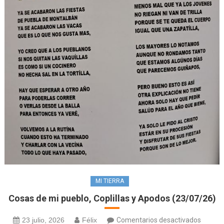
MI TIERRA
Cosas de mi pueblo, Coplillas y Apodos (23/07/26)
en
23 julio, 2026
Félix
Comentarios desactivados