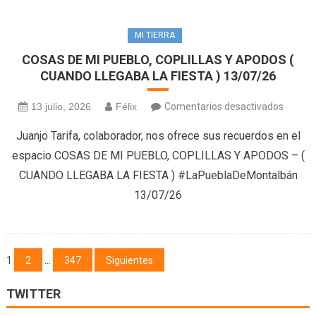
MI TIERRA
COSAS DE MI PUEBLO, COPLILLAS Y APODOS (
CUANDO LLEGABA LA FIESTA ) 13/07/26
en
13 julio, 2026
Félix
Comentarios desactivados
COSAS
Juanjo Tarifa, colaborador, nos ofrece sus recuerdos en el
DE
espacio COSAS DE MI PUEBLO, COPLILLAS Y APODOS – (
MI
CUANDO LLEGABA LA FIESTA ) #LaPueblaDeMontalbán
PUEBLO
13/07/26
COPLI
Y
APOD
(
Navegación
1
2
…
347
Siguientes
CUAND
de
LLEGA
TWITTER
LA