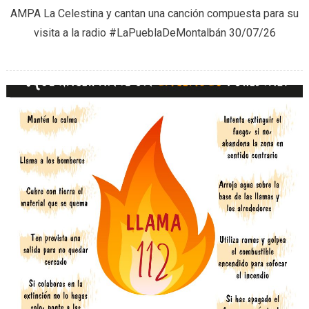
AMPA La Celestina y cantan una canción compuesta para su
Verano
visita a la radio #LaPueblaDeMontalbán 30/07/26
del
AMPA
La
Celesti
(30/07