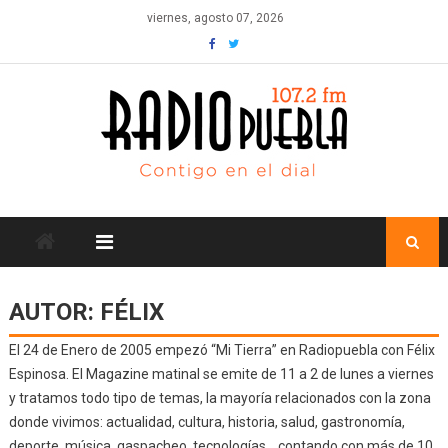
Skip
viernes, agosto 07, 2026
to
content
AUTOR:
FÉLIX
El 24 de Enero de 2005 empezó “Mi Tierra” en Radiopuebla con Félix
Espinosa. El Magazine matinal se emite de 11 a 2 de lunes a viernes
y tratamos todo tipo de temas, la mayoría relacionados con la zona
donde vivimos: actualidad, cultura, historia, salud, gastronomía,
deporte, música, gaspacheo, tecnologías… contando con más de 10