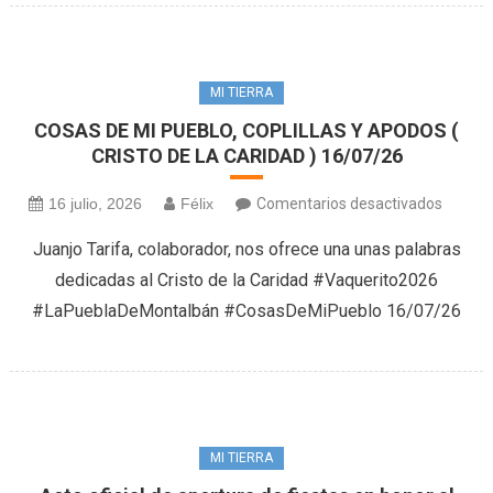
(14/07
MI TIERRA
COSAS DE MI PUEBLO, COPLILLAS Y APODOS (
CRISTO DE LA CARIDAD ) 16/07/26
en
16 julio, 2026
Félix
Comentarios desactivados
COSAS
Juanjo Tarifa, colaborador, nos ofrece una unas palabras
DE
dedicadas al Cristo de la Caridad #Vaquerito2026
MI
#LaPueblaDeMontalbán #CosasDeMiPueblo 16/07/26
PUEBLO
COPLI
Y
APOD
(
CRIST
MI TIERRA
DE