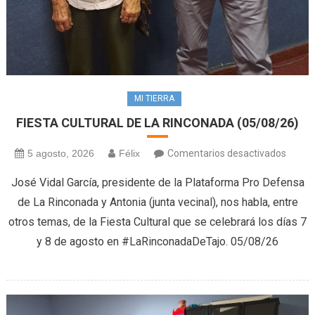
MI TIERRA
FIESTA CULTURAL DE LA RINCONADA (05/08/26)
en
5 agosto, 2026
Félix
Comentarios desactivados
FIEST
José Vidal García, presidente de la Plataforma Pro Defensa
CULTU
de La Rinconada y Antonia (junta vecinal), nos habla, entre
DE
otros temas, de la Fiesta Cultural que se celebrará los días 7
LA
y 8 de agosto en #LaRinconadaDeTajo. 05/08/26
RINC
(05/08