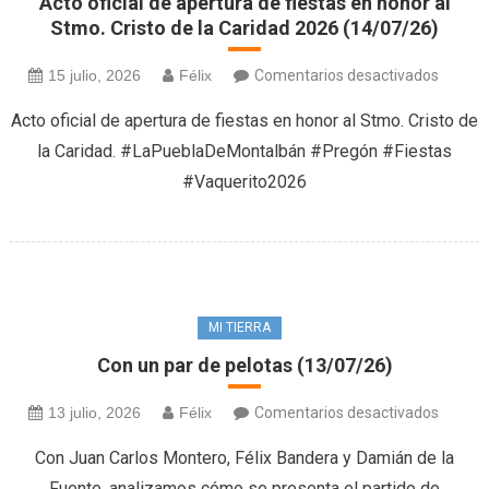
Acto oficial de apertura de fiestas en honor al
LA
Stmo. Cristo de la Caridad 2026 (14/07/26)
CARID
)
en
15 julio, 2026
Félix
Comentarios desactivados
16/07/
Acto
Acto oficial de apertura de fiestas en honor al Stmo. Cristo de
oficial
la Caridad. #LaPueblaDeMontalbán #Pregón #Fiestas
de
#Vaquerito2026
apertu
de
fiestas
en
honor
al
MI TIERRA
Stmo.
Con un par de pelotas (13/07/26)
Cristo
de
en
13 julio, 2026
Félix
Comentarios desactivados
la
Con
Con Juan Carlos Montero, Félix Bandera y Damián de la
Carida
un
2026
Fuente, analizamos cómo se presenta el partido de