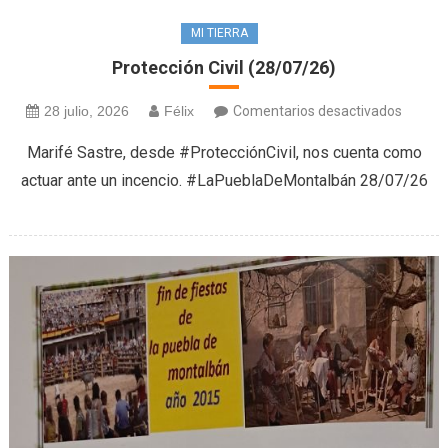
MI TIERRA
Protección Civil (28/07/26)
en
28 julio, 2026
Félix
Comentarios desactivados
Protec
Marifé Sastre, desde #ProtecciónCivil, nos cuenta como
Civil
actuar ante un incencio. #LaPueblaDeMontalbán 28/07/26
(28/07