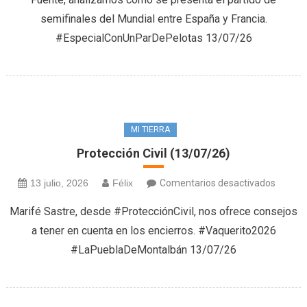
par
(14/07
semifinales del Mundial entre España y Francia.
de
#EspecialConUnParDePelotas 13/07/26
pelotas
(13/07
MI TIERRA
Protección Civil (13/07/26)
en
13 julio, 2026
Félix
Comentarios desactivados
Protec
Marifé Sastre, desde #ProtecciónCivil, nos ofrece consejos
Civil
a tener en cuenta en los encierros. #Vaquerito2026
(13/07
#LaPueblaDeMontalbán 13/07/26