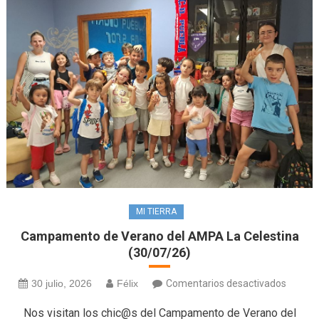
MI TIERRA
Campamento de Verano del AMPA La Celestina
(30/07/26)
en
30 julio, 2026
Félix
Comentarios desactivados
Campa
Nos visitan los chic@s del Campamento de Verano del
de