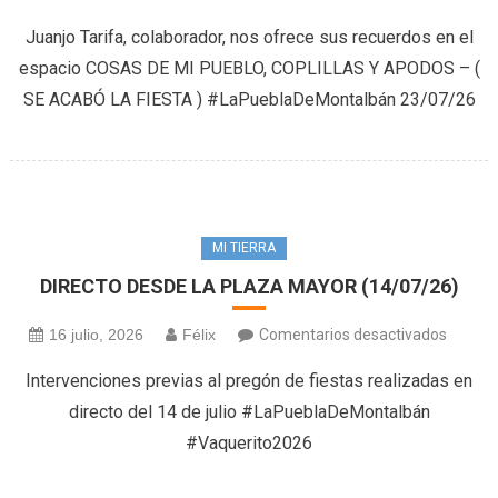
Cosas
Juanjo Tarifa, colaborador, nos ofrece sus recuerdos en el
de
espacio COSAS DE MI PUEBLO, COPLILLAS Y APODOS – (
mi
SE ACABÓ LA FIESTA ) #LaPueblaDeMontalbán 23/07/26
pueblo,
Coplilla
y
Apodo
(23/07
MI TIERRA
DIRECTO DESDE LA PLAZA MAYOR (14/07/26)
en
16 julio, 2026
Félix
Comentarios desactivados
DIREC
Intervenciones previas al pregón de fiestas realizadas en
DESDE
directo del 14 de julio #LaPueblaDeMontalbán
LA
#Vaquerito2026
PLAZA
MAYO