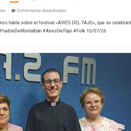
en
élix
Comentarios desactivados
LV
 nos habla sobre el festival «AIRES DEL TAJO», que se celebrar
Festival
LaPueblaDeMontalbán #AiresDelTajo #Folk 10/07/26
Aires
del
Tajo
(10/07/26)