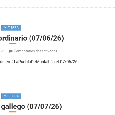
(08/07/26)
MI TIERRA
ordinario (07/06/26)
en
lix
Comentarios desactivados
Pleno
rado en #LaPueblaDeMontalbán el 07/06/26
extraordinario
(07/06/26)
MI TIERRA
gallego (07/07/26)