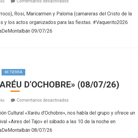
en
lix
Comentarios desactivados
Actos
roco), Rosi, Maricarmen y Paloma (camareras del Cristo de la
religiosos
s y los actos organizados para las fiestas. #Vaquerito2026
en
aDeMontalbán 09/07/26
honor
al
Santísimo
Cristo
de
la
MI TIERRA
Caridad
«XARÉU D’OCHOBRE» (08/07/26)
2026
(09/07/26)
en
lix
Comentarios desactivados
Asociación
ón Cultural «Xaréu d’Ochobre», nos habla del grupo y ofrece un
Cultural
val «Aires del Tajo» el sábado a las 10 de la noche en
«XARÉU
aDeMontalbán 08/07/26
D’OCHOBRE»