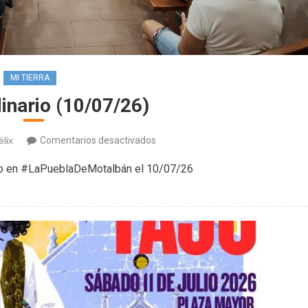
MI TIERRA
inario (10/07/26)
en
élix
Comentarios desactivados
Pleno
do en #LaPueblaDeMotalbán el 10/07/26
ordinario
(10/07/26)