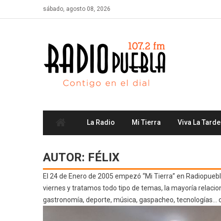
Skip
sábado, agosto 08, 2026
to
content
La Radio
Mi Tierra
Viva La Tarde
AUTOR:
FÉLIX
El 24 de Enero de 2005 empezó “Mi Tierra” en Radiopuebla
viernes y tratamos todo tipo de temas, la mayoría relacion
gastronomía, deporte, música, gaspacheo, tecnologías… 