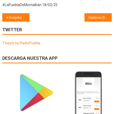
#LaPueblaDeMontalbán 18/02/25
Navegación
Hospitalarios de Toledo (04/05/26)
Historia (04/05/26)
de
TWITTER
entradas
Tweets by RadioPuebla
DESCARGA NUESTRA APP