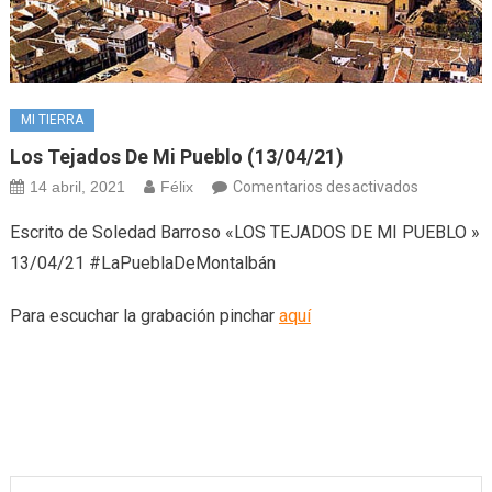
MI TIERRA
Los Tejados De Mi Pueblo (13/04/21)
en
14 abril, 2021
Félix
Comentarios desactivados
Los
Escrito de Soledad Barroso «LOS TEJADOS DE MI PUEBLO »
tejados
13/04/21 #LaPueblaDeMontalbán
de
mi
Para escuchar la grabación pinchar
aquí
pueblo
(13/04/21