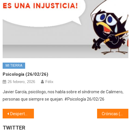
MI TIERRA
Psicología (26/02/26)
26 febrero, 2026
Félix
Javier García, psicólogo, nos habla sobre el síndrome de Calimero,
personas que siempre se quejan. #Psicología 26/02/26
Navegación
Despertando en Mi Tierra (13/04/21) El ocio y el bienestar interior
Crónicas (15/04/21)
de
TWITTER