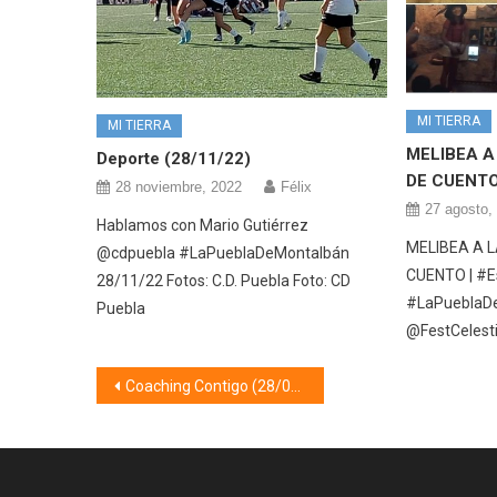
MI TIERRA
MI TIERRA
MELIBEA A
Deporte (28/11/22)
DE CUENTO
28 noviembre, 2022
Félix
27 agosto,
Hablamos con Mario Gutiérrez
MELIBEA A L
@cdpuebla #LaPueblaDeMontalbán
CUENTO | #E
28/11/22 Fotos: C.D. Puebla Foto: CD
#LaPueblaDe
Puebla
@FestCelest
Navegación
Coaching Contigo (28/04/20) Cosas que pasan en el confinamiento
de
entradas