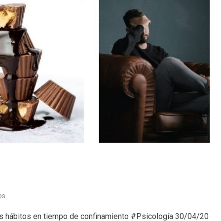
en
os
Psicología
los hábitos en tiempo de confinamiento #Psicología 30/04/20
(30/04/20)