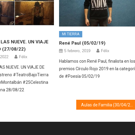
MI TIERRA
 LAS NUEVE. UN VIAJE
René Paul (05/02/19)
 (27/08/22)
5 febrero, 2019
Félix
 2022
Félix
Hablamos con René Paul, finalista en lo
AS NUEVE. UN VIAJE DE
premios Círculo Rojo 2019 en la categor
streno #TeatroBajoTierra
de #Poesía 05/02/19
Montalbán #25Celestina
ina 28/08/22
Aulas de Familia (30/04/20)