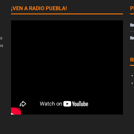
¡VEN A RADIO PUEBLA!
P
as
os
R