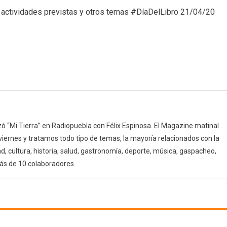
Área
ias actividades previstas y otros temas #DíaDelLibro 21/04/20
de
Cultura
(21/04/20)
 “Mi Tierra” en Radiopuebla con Félix Espinosa. El Magazine matinal
 viernes y tratamos todo tipo de temas, la mayoría relacionados con la
d, cultura, historia, salud, gastronomía, deporte, música, gaspacheo,
ás de 10 colaboradores.