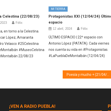
MI TIERRA
la Celestina (22/08/23)
Protagonistas XXI (12/04/24) Últim
espacio
 2023
Félix
12 abril, 2024
Félix
 en torno a la Celestina.
ÚLTIMO ESPACIO | 22º espacio con
scar López, Amaranta
Antonio López (PATATA). Cada viernes
ro Velasco #25Celestina
nos cuenta su vida en #Protagonistas.
Montalbán #MuseoCelstina
#LaPueblaDeMontalbán (12/04/24)
Montalbán 22/08/23
Poesía y mucho + (21/04/20)
¡VEN A RADIO PUEBLA!
P