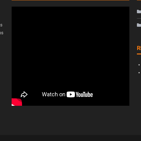
as
os
R