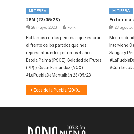
MI TIERRA
MI TIERRA
28M (28/05/23)
En torno a 
29 mayo, 2023
Félix
23 agosto,
Hablamos con las personas que estarán
Mesa redonda,
al frente de los partidos que nos
Interviene Ó
representarán los próximos 4 años:
Saugar y Ped
Estela Palma (PSOE), Soledad de Frutos
#LaPueblaDe
(PP) y Óscar Fernández (VOX)
#CumbresDe
#LaPueblaDeMontalbán 28/05/23
Navegación
Ecos de la Puebla (20/04/20)
de
entradas