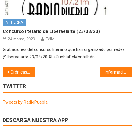
MI TIERRA
Concurso literario de Liberaelarte (23/03/20)
24 marzo, 2020
Félix
Grabaciones del concurso literario que han organizado por redes
@liberaelarte 23/03/20 #LaPueblaDeMontalbán
Navegación
Crónicas (09/03/22)
Información Municipal (10/03/22)
de
TWITTER
entradas
Tweets by RadioPuebla
DESCARGA NUESTRA APP