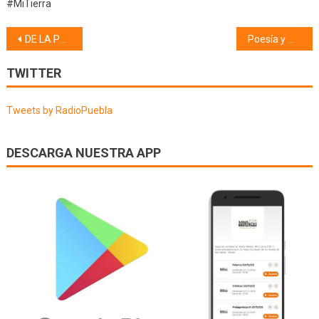
#MiTierra
Navegación
DE LA PUEBLA AL CIELO (18/04/22)
Poesía y mucho + (19/04/22)
de
TWITTER
entradas
Tweets by RadioPuebla
DESCARGA NUESTRA APP