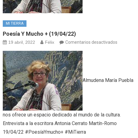
MI TIERRA
Poesía Y Mucho + (19/04/22)
en
19 abril, 2022
Félix
Comentarios desactivados
Poesía
y
mucho
+
Almudena María Puebla
(19/04/22
nos ofrece un espacio dedicado al mundo de la cultura.
Entrevista a la escritora Antonia Cerrato Martín-Romo
19/04/22 #PoesíaYmucho+ #MiTierra