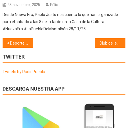
28 noviembre, 2025
Félix
Desde Nueva Era, Pablo Justo nos cuenta lo que han organizado
para el sábado a las 8 de la tarde en la Casa de la Cultura.
#NuevaEra #LaPueblaDeMontalbán 28/11/25
Navegación
Deporte (18/04/22)
Club de lectura Fernando de Rojas (19/04/22)
de
TWITTER
entradas
Tweets by RadioPuebla
DESCARGA NUESTRA APP