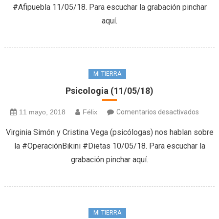
#Afipuebla 11/05/18. Para escuchar la grabación pinchar
aquí.
MI TIERRA
Psicologia (11/05/18)
en
11 mayo, 2018
Félix
Comentarios desactivados
Psicol
Virginia Simón y Cristina Vega (psicólogas) nos hablan sobre
(11/05
la #OperaciónBikini #Dietas 10/05/18. Para escuchar la
grabación pinchar aquí.
MI TIERRA