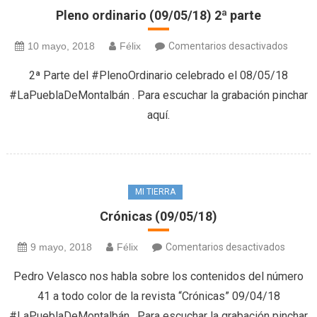
Pleno ordinario (09/05/18) 2ª parte
en
10 mayo, 2018
Félix
Comentarios desactivados
Pleno
2ª Parte del #PlenoOrdinario celebrado el 08/05/18
ordina
#LaPueblaDeMontalbán . Para escuchar la grabación pinchar
(09/05
aquí.
2ª
parte
MI TIERRA
Crónicas (09/05/18)
en
9 mayo, 2018
Félix
Comentarios desactivados
Crónic
Pedro Velasco nos habla sobre los contenidos del número
(09/05
41 a todo color de la revista “Crónicas” 09/04/18
#LaPueblaDeMontalbán . Para escuchar la grabación pinchar