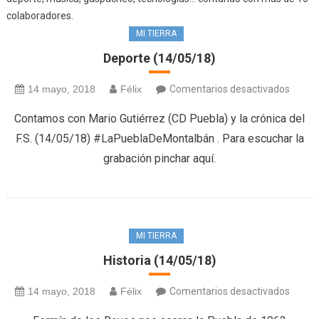
colaboradores.
MI TIERRA
Deporte (14/05/18)
en
14 mayo, 2018
Félix
Comentarios desactivados
Depor
Contamos con Mario Gutiérrez (CD Puebla) y la crónica del
(14/05
F.S. (14/05/18) #LaPueblaDeMontalbán . Para escuchar la
grabación pinchar aquí.
MI TIERRA
Historia (14/05/18)
en
14 mayo, 2018
Félix
Comentarios desactivados
Histori