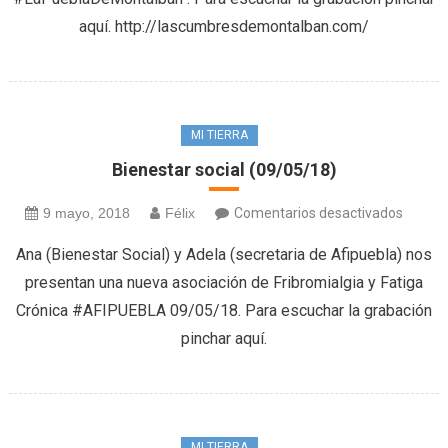
aquí. http://lascumbresdemontalban.com/
MI TIERRA
Bienestar social (09/05/18)
en
9 mayo, 2018
Félix
Comentarios desactivados
Bienes
Ana (Bienestar Social) y Adela (secretaria de Afipuebla) nos
social
presentan una nueva asociación de Fribromialgia y Fatiga
(09/05
Crónica #AFIPUEBLA 09/05/18. Para escuchar la grabación
pinchar aquí.
MI TIERRA