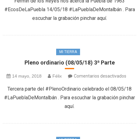
Fermín de los Reyes nos acerca la Puebla de 1963
(14/05
#EcosDeLaPuebla 14/05/18 #LaPueblaDeMontalbán . Para
escuchar la grabación pinchar aquí.
MI TIERRA
Pleno ordinario (08/05/18) 3ª Parte
en
14 mayo, 2018
Félix
Comentarios desactivados
Pleno
Tercera parte del #PlenoOrdinario celebrado el 08/05/18
ordina
#LaPueblaDeMontalbán . Para escuchar la grabación pinchar
(08/05
aquí.
3ª
Parte