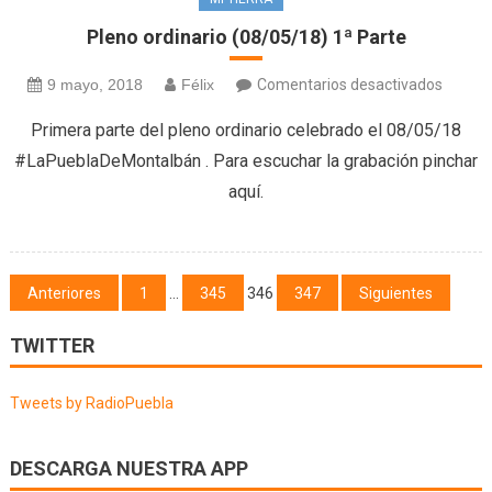
Pleno ordinario (08/05/18) 1ª Parte
en
9 mayo, 2018
Félix
Comentarios desactivados
Pleno
Primera parte del pleno ordinario celebrado el 08/05/18
ordinar
#LaPueblaDeMontalbán . Para escuchar la grabación pinchar
(08/05
aquí.
1ª
Parte
Navegación
Anteriores
1
…
345
346
347
Siguientes
de
TWITTER
entradas
Tweets by RadioPuebla
DESCARGA NUESTRA APP