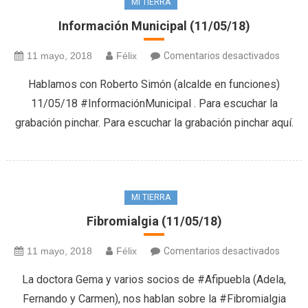
MI TIERRA
Información Municipal (11/05/18)
en
11 mayo, 2018
Félix
Comentarios desactivados
Inform
Hablamos con Roberto Simón (alcalde en funciones)
Munici
11/05/18 #InformaciónMunicipal . Para escuchar la
(11/05
grabación pinchar. Para escuchar la grabación pinchar aquí.
MI TIERRA
Fibromialgia (11/05/18)
en
11 mayo, 2018
Félix
Comentarios desactivados
Fibrom
La doctora Gema y varios socios de #Afipuebla (Adela,
(11/05
Fernando y Carmen), nos hablan sobre la #Fibromialgia