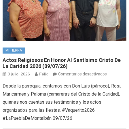
MI TIERRA
Actos Religiosos En Honor Al Santísimo Cristo De
La Caridad 2026 (09/07/26)
en
9 julio, 2026
Félix
Comentarios desactivados
Actos
Desde la parroquia, contamos con Don Luis (párroco), Rosi,
religiosos
Maricarmen y Paloma (camareras del Cristo de la Caridad),
en
quienes nos cuentan sus testimonios y los actos
honor
organizados para las fiestas. #Vaquerito2026
al
Santísimo
#LaPueblaDeMontalbán 09/07/26
Cristo