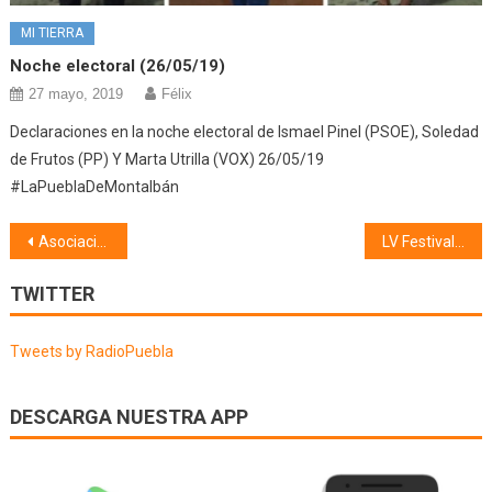
MI TIERRA
Noche electoral (26/05/19)
27 mayo, 2019
Félix
Declaraciones en la noche electoral de Ismael Pinel (PSOE), Soledad
de Frutos (PP) Y Marta Utrilla (VOX) 26/05/19
#LaPueblaDeMontalbán
Navegación
Asociación Cultural «XARÉU D’OCHOBRE» (08/07/26)
LV Festival Aires del Tajo (10/07/26)
de
TWITTER
entradas
Tweets by RadioPuebla
DESCARGA NUESTRA APP