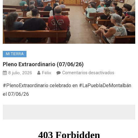
MI TIERRA
Pleno Extraordinario (07/06/26)
en
8 julio, 2026
Félix
Comentarios desactivados
Pleno
#PlenoExtraordinario celebrado en #LaPueblaDeMontalbán
extraordinar
el 07/06/26
(07/06/26)