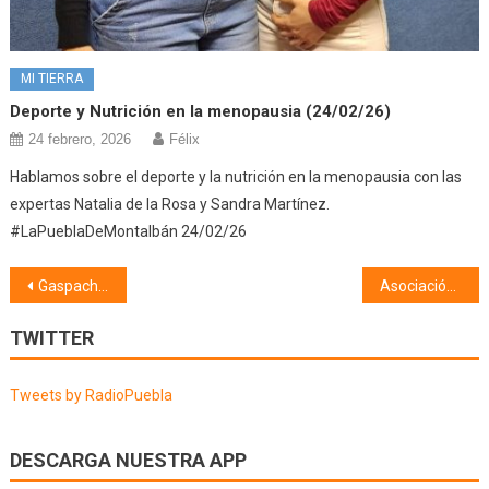
MI TIERRA
Deporte y Nutrición en la menopausia (24/02/26)
24 febrero, 2026
Félix
Hablamos sobre el deporte y la nutrición en la menopausia con las
expertas Natalia de la Rosa y Sandra Martínez.
#LaPueblaDeMontalbán 24/02/26
Navegación
Gaspacheo gallego (07/07/26)
Asociación Cultural «XARÉU D’OCHOBRE» (08/07/26)
de
TWITTER
entradas
Tweets by RadioPuebla
DESCARGA NUESTRA APP