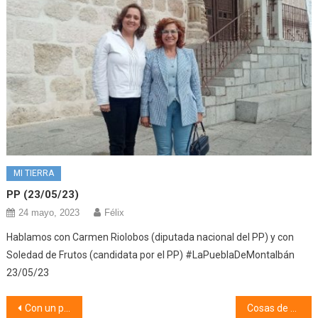
MI TIERRA
PP (23/05/23)
24 mayo, 2023
Félix
Hablamos con Carmen Riolobos (diputada nacional del PP) y con
Soledad de Frutos (candidata por el PP) #LaPueblaDeMontalbán
23/05/23
Navegación
Con un par de pelotas (01/06/26)
Cosas de mi pueblo, Coplillas y Apodos (02/06/26)