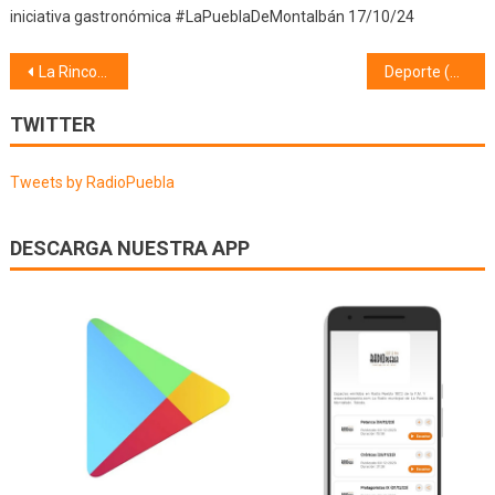
iniciativa gastronómica #LaPueblaDeMontalbán 17/10/24
Navegación
La Rinconada de Tajo, el nacimiento de un pueblo (28/05/26)
Deporte (01/06/26)
de
TWITTER
entradas
Tweets by RadioPuebla
DESCARGA NUESTRA APP