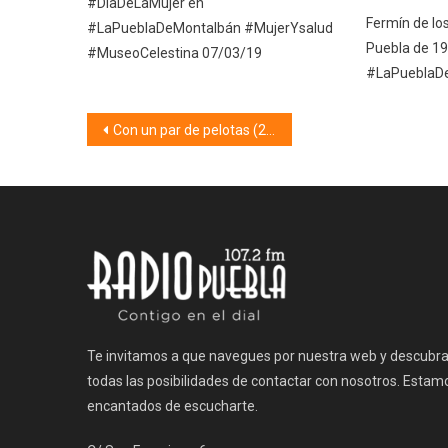
#DíaDeLaMujer en
Fermín de lo
#LaPueblaDeMontalbán #MujerYsalud
Puebla de 1
#MuseoCelestina 07/03/19
#LaPueblaD
Navegación
Con un par de pelotas (25/05/26)
de
entradas
Te invitamos a que navegues por nuestra web y descubr
todas las posibilidades de contactar con nosotros. Estam
encantados de escucharte.