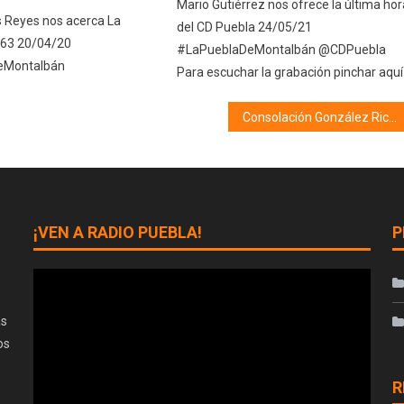
Mario Gutiérrez nos ofrece la última hor
s Reyes nos acerca La
del CD Puebla 24/05/21
963 20/04/20
#LaPueblaDeMontalbán @CDPuebla
eMontalbán
Para escuchar la grabación pinchar aquí
Consolación González Rico (27/05/26)
¡VEN A RADIO PUEBLA!
P
as
os
R