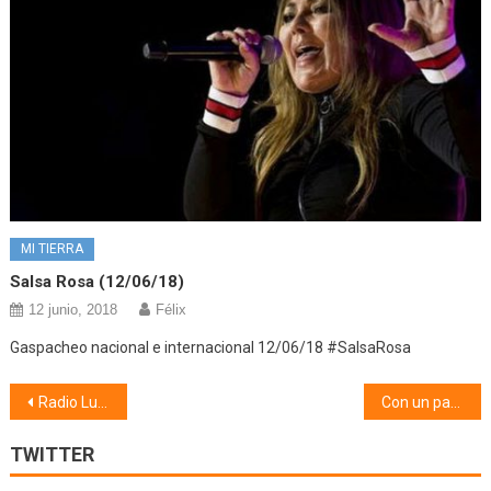
MI TIERRA
Salsa Rosa (12/06/18)
12 junio, 2018
Félix
Gaspacheo nacional e internacional 12/06/18 #SalsaRosa
Navegación
Radio Lucena (25/05/26)
Con un par de pelotas (25/05/26)
de
TWITTER
entradas