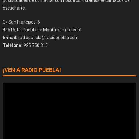
posibilidades de contactar con nosotros. Estamos encantados de
escucharte.
C/ San Francisco, 6
45516, La Puebla de Montalbán (Toledo)
E-mail:
radiopuebla@radiopuebla.com
Teléfono:
925 750 315
¡VEN A RADIO PUEBLA!