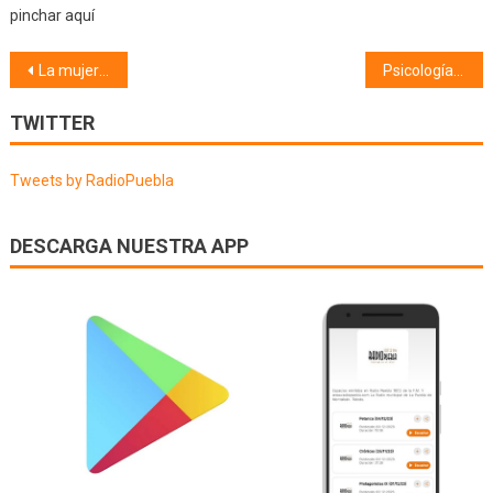
pinchar aquí
Navegación
La mujer ante el espejo (13/05/26)
Psicología (14/05/26) CONTAGIO EMOCIONAL
de
TWITTER
entradas
Tweets by RadioPuebla
DESCARGA NUESTRA APP