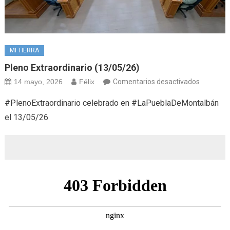
MI TIERRA
Pleno Extraordinario (13/05/26)
en
14 mayo, 2026
Félix
Comentarios desactivados
Pleno
#PlenoExtraordinario celebrado en #LaPueblaDeMontalbán
extraordi
el 13/05/26
(13/05/2