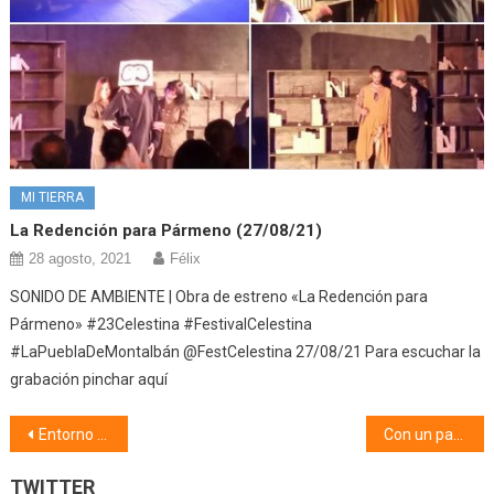
MI TIERRA
La Redención para Pármeno (27/08/21)
28 agosto, 2021
Félix
SONIDO DE AMBIENTE | Obra de estreno «La Redención para
Pármeno» #23Celestina #FestivalCelestina
#LaPueblaDeMontalbán @FestCelestina 27/08/21 Para escuchar la
grabación pinchar aquí
Navegación
Entorno Toledo (11/05/26)
Con un par de pelotas (11/05/26)
de
TWITTER