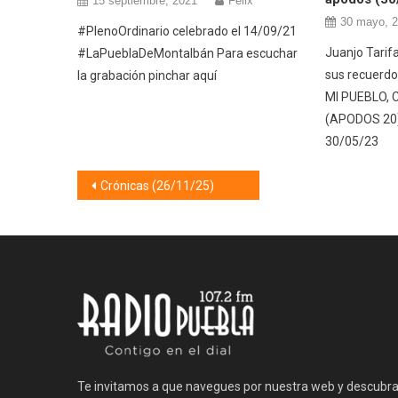
15 septiembre, 2021
Félix
30 mayo, 
#PlenoOrdinario celebrado el 14/09/21
Juanjo Tarifa
#LaPueblaDeMontalbán Para escuchar
sus recuerdo
la grabación pinchar aquí
MI PUEBLO, 
(APODOS 20
30/05/23
Navegación
Crónicas (26/11/25)
de
entradas
Te invitamos a que navegues por nuestra web y descubr