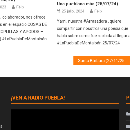
Una pueblana más (25/07/24)
2023
Félix
25 julio, 2024
Félix
, colaborador, nos ofrece
Yami, nuestra #Arrasadora , quiere
s en el espacio COSAS DE
compartir con nosotros una poesía que
COPLILLAS Y APODOS –
habla sobre como fue recibida al llegar 
) #LaPueblaDeMontalbán
#LaPueblaDeMontalbán 25/07/24
Santa Bárbara (27/11/25)
¡VEN A RADIO PUEBLA!
P
as