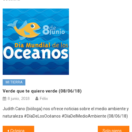
MI TIERRA
Verde que te quiero verde (08/06/18)
8 junio, 2018
Félix
Judith Cano (bióloga) nos ofrece noticias sobre el medio ambiente y
naturaleza #DíaDeLosOcéanos #DíaDelMedioAmbiente (08/06/18)
Navegación
Crónica de mi primer muerto (06/11/25)
Solo pienso en ti (07/11/25)