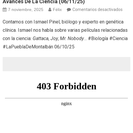
Avances De La Ciencia (06/11/25)
en
7 noviembre, 2025
Félix
Comentarios desactivados
Avan
Contamos con Ismael Pinel, biólogo y experto en genética
de
clínica. Ismael nos habla sobre varias películas relacionadas
la
con la ciencia:
Gattaca
,
Joy
,
Mr. Nobody
… #Biología #Ciencia
Cienc
#LaPueblaDeMontalbán 06/10/25
(06/1