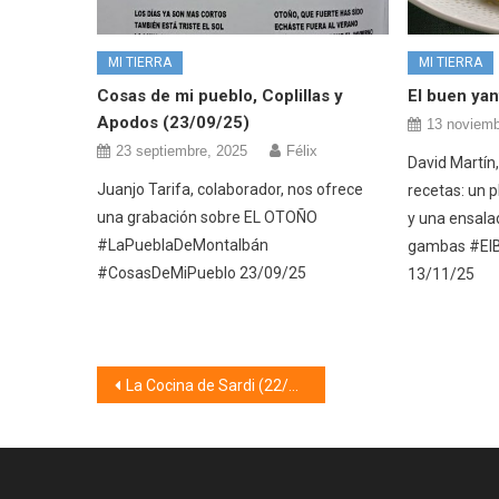
MI TIERRA
MI TIERRA
Cosas de mi pueblo, Coplillas y
El buen yan
Apodos (23/09/25)
13 noviemb
23 septiembre, 2025
Félix
David Martín,
Juanjo Tarifa, colaborador, nos ofrece
recetas: un 
una grabación sobre EL OTOÑO
y una ensala
#LaPueblaDeMontalbán
gambas #ElB
#CosasDeMiPueblo 23/09/25
13/11/25
Navegación
La Cocina de Sardi (22/10/25)
de
entradas