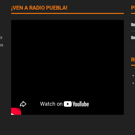
¡VEN A RADIO PUEBLA!
P
as
os
R