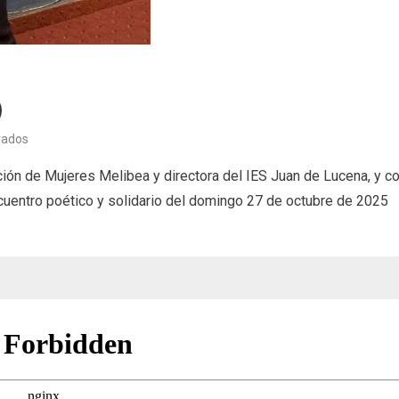
)
en
vados
Aperitivo
ión de Mujeres Melibea y directora del IES Juan de Lucena, y c
poético
cuentro poético y solidario del domingo 27 de octubre de 2025
(23/10/25)