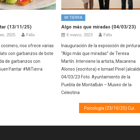
MI TIERRA
tar (13/11/25)
Algo más que miradas (04/03/23)
re, 2025
Félix
6 marzo, 2023
Félix
 cocinero, nos ofrece varias
Inauguración de la exposición de pintur
plato con garbanzos de bote
“Algo más que miradas” de Teresa
da de garbanzos con
Martín. Interviene la artista, Macarena
uenYantar #MiTierra
Alonso (escritora) e Ismael Pinel (alcald
04/03/23 Foto: Ayuntamiento de la
Puebla de Montalbán – Museo de la
Celestina
Psicología (23/10/25) Cuidado emocional