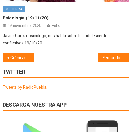
MI TIERRA
Psicología (19/11/20)
19 noviembre, 2020
Félix
Javier García, psicólogo, nos habla sobre los adolescentes
conflictivos 19/10/20
Navegación
Crónicas (20/08/25)
Fernando de Rojas y la tradición Sefardí (22/08/25)
de
TWITTER
entradas
Tweets by RadioPuebla
DESCARGA NUESTRA APP