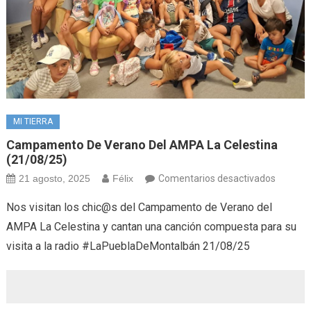
MI TIERRA
Campamento De Verano Del AMPA La Celestina
(21/08/25)
en
21 agosto, 2025
Félix
Comentarios desactivados
Campa
Nos visitan los chic@s del Campamento de Verano del
de
AMPA La Celestina y cantan una canción compuesta para su
Verano
visita a la radio #LaPueblaDeMontalbán 21/08/25
del
AMPA
La
Celesti