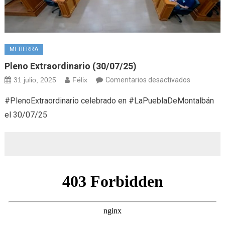
MI TIERRA
Pleno Extraordinario (30/07/25)
en
31 julio, 2025
Félix
Comentarios desactivados
Pleno
#PlenoExtraordinario celebrado en #LaPueblaDeMontalbán
extraordina
el 30/07/25
(30/07/25)