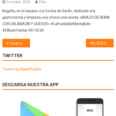
9 octubre, 2024
Félix
Begoña, en el espacio «La Cocina de Sardi», dedicado a la
gastronomía y limpieza, nos ofrece una receta: «BRAZO DE REINA
CON CALABACÍN Y QUESOS» #LaPueblaDeMontalbán
#ElBuenYantar 09/10/24
Navegación
Cosas de mi pueblo, Coplillas y Apodos (29/07/25)
MUJERES EXCEPCIONALES, SU HISTORIA Y SU LEGADO (01/08/25)
de
TWITTER
entradas
Tweets by RadioPuebla
DESCARGA NUESTRA APP