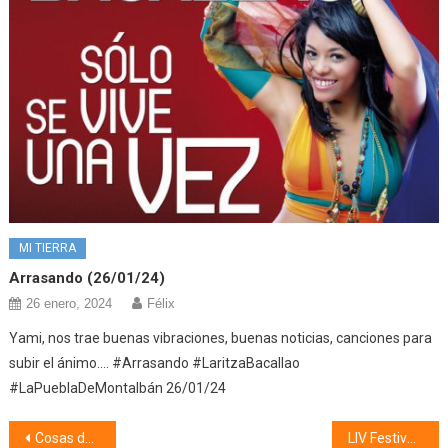
MI TIERRA
Arrasando (26/01/24)
26 enero, 2024
Félix
Yami, nos trae buenas vibraciones, buenas noticias, canciones para
subir el ánimo…. #Arrasando #LaritzaBacallao
#LaPueblaDeMontalbán 26/01/24
Navegación
Cosas de mi pueblo, Coplillas y Apodos (08/07/25)
LIV Festival Internacional Aires del Tajo (10/07/25)