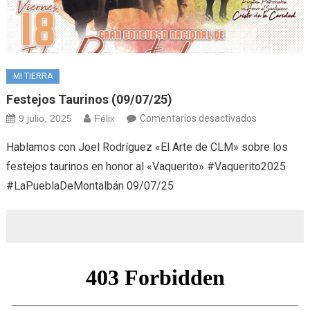
MI TIERRA
Festejos Taurinos (09/07/25)
en
9 julio, 2025
Félix
Comentarios desactivados
Festejos
Hablamos con Joel Rodríguez «El Arte de CLM» sobre los
taurinos
festejos taurinos en honor al «Vaquerito» #Vaquerito2025
(09/07/25)
#LaPueblaDeMontalbán 09/07/25