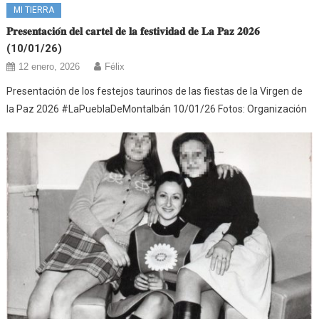
MI TIERRA
𝐏𝐫𝐞𝐬𝐞𝐧𝐭𝐚𝐜𝐢𝐨́𝐧 𝐝𝐞𝐥 𝐜𝐚𝐫𝐭𝐞𝐥 𝐝𝐞 𝐥𝐚 𝐟𝐞𝐬𝐭𝐢𝐯𝐢𝐝𝐚𝐝 𝐝𝐞 𝐋𝐚 𝐏𝐚𝐳 𝟐𝟎𝟐𝟔
(10/01/26)
12 enero, 2026
Félix
Presentación de los festejos taurinos de las fiestas de la Virgen de
la Paz 2026 #LaPueblaDeMontalbán 10/01/26 Fotos: Organización