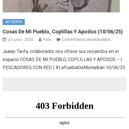
MI TIERRA
Cosas De Mi Pueblo, Coplillas Y Apodos (10/06/25)
en
10 junio, 2025
Félix
Comentarios desactivados
Cosas
Juanjo Tarifa, colaborador, nos ofrece sus recuerdos en el
de
espacio COSAS DE MI PUEBLO, COPLILLAS Y APODOS – (
mi
PESCADORES CON RED ) #LaPueblaDeMontalbán 10/06/25
pueblo,
Coplillas
y
Apodos
(10/06/25