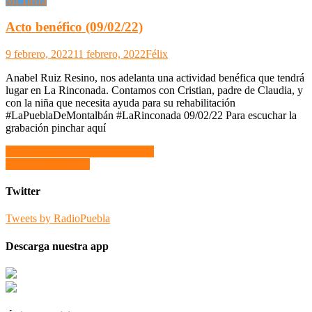
Mi Tierra
Acto benéfico (09/02/22)
9 febrero, 2022
11 febrero, 2022
Félix
Anabel Ruiz Resino, nos adelanta una actividad benéfica que tendrá
lugar en La Rinconada. Contamos con Cristian, padre de Claudia, y
con la niña que necesita ayuda para su rehabilitación
#LaPueblaDeMontalbán #LaRinconada 09/02/22 Para escuchar la
grabación pinchar aquí
Navegación
Información municipal (02/05/25)
Deporte (05/05/25)
de
entradas
Twitter
Tweets by RadioPuebla
Descarga nuestra app