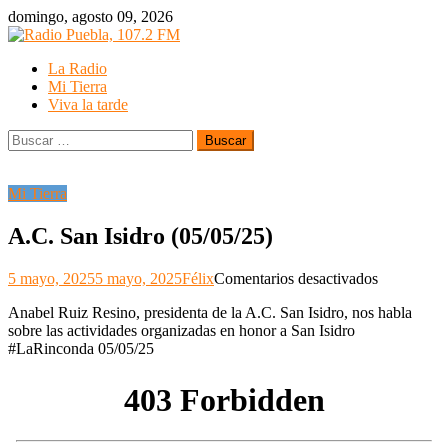
Skip
domingo, agosto 09, 2026
to
content
La Radio
Mi Tierra
Viva la tarde
Buscar:
Mi Tierra
A.C. San Isidro (05/05/25)
en
5 mayo, 2025
5 mayo, 2025
Félix
Comentarios desactivados
A.C.
Anabel Ruiz Resino, presidenta de la A.C. San Isidro, nos habla
San
sobre las actividades organizadas en honor a San Isidro
Isidro
#LaRinconda 05/05/25
(05/05/25)