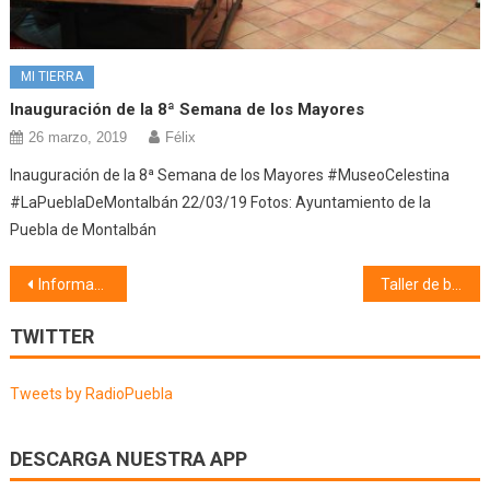
MI TIERRA
Inauguración de la 8ª Semana de los Mayores
26 marzo, 2019
Félix
Inauguración de la 8ª Semana de los Mayores #MuseoCelestina
#LaPueblaDeMontalbán 22/03/19 Fotos: Ayuntamiento de la
Puebla de Montalbán
Navegación
Información municipal (04/04/25)
Taller de bolillos y manualidades (04/04/25)
de
TWITTER
entradas
Tweets by RadioPuebla
DESCARGA NUESTRA APP