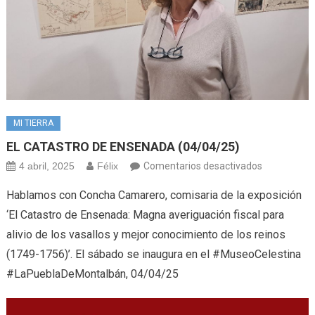
MI TIERRA
EL CATASTRO DE ENSENADA (04/04/25)
en
4 abril, 2025
Félix
Comentarios desactivados
EL
Hablamos con Concha Camarero, comisaria de la exposición
CATASTRO
‘El Catastro de Ensenada: Magna averiguación fiscal para
DE
alivio de los vasallos y mejor conocimiento de los reinos
ENSENADA
(1749-1756)’. El sábado se inaugura en el #MuseoCelestina
(04/04/25)
#LaPueblaDeMontalbán, 04/04/25