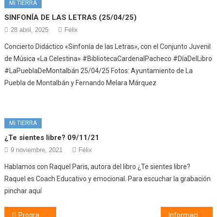
MI TIERRA
SINFONÍA DE LAS LETRAS (25/04/25)
28 abril, 2025
Félix
Concierto Didáctico «Sinfonía de las Letras», con el Conjunto Juvenil
de Música «La Celestina» #BibliotecaCardenalPacheco #DíaDelLibro
#LaPueblaDeMontalbán 25/04/25 Fotos: Ayuntamiento de La
Puebla de Montalbán y Fernando Melara Márquez
MI TIERRA
¿Te sientes libre? 09/11/21
9 noviembre, 2021
Félix
Hablamos con Raquel Paris, autora del libro ¿Te sientes libre?
Raquel es Coach Educativo y emocional. Para escuchar la grabación
pinchar aquí
Navegación
Programa especial con motivo del Día Mundial de Concienciación sobre el Autismo (02/04/25)
Información municipal (04/04/25)