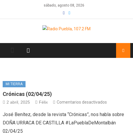
Skip
sábado, agosto 08, 2026
to
content
MI TIERRA
Crónicas (02/04/25)
en
2 abril, 2025
Félix
Comentarios desactivados
Crónicas
José Benítez, desde la revista “Crónicas”, nos habla sobre
(02/04/25)
DOÑA URRACA DE CASTILLA #LaPueblaDeMontalbán
02/04/25