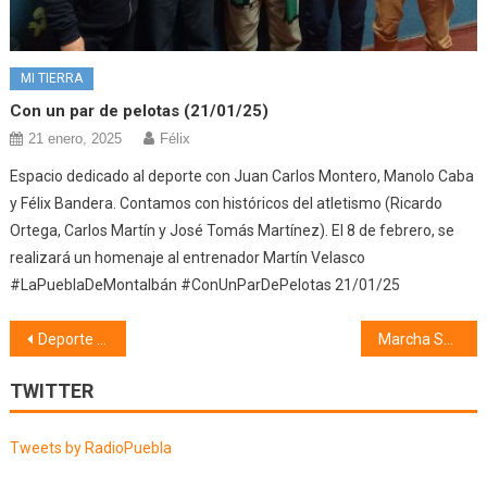
MI TIERRA
Con un par de pelotas (21/01/25)
21 enero, 2025
Félix
Espacio dedicado al deporte con Juan Carlos Montero, Manolo Caba
y Félix Bandera. Contamos con históricos del atletismo (Ricardo
Ortega, Carlos Martín y José Tomás Martínez). El 8 de febrero, se
realizará un homenaje al entrenador Martín Velasco
#LaPueblaDeMontalbán #ConUnParDePelotas 21/01/25
Navegación
Deporte (17/03/25)
Marcha Solidaria a favor de APACAMA (18/03/25)
de
TWITTER
entradas
Tweets by RadioPuebla