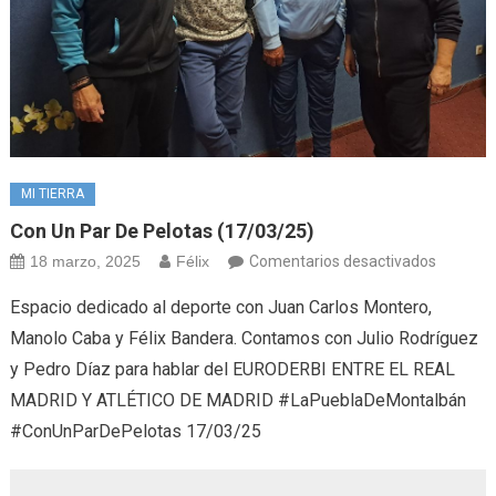
MI TIERRA
Con Un Par De Pelotas (17/03/25)
en
18 marzo, 2025
Félix
Comentarios desactivados
Con
Espacio dedicado al deporte con Juan Carlos Montero,
un
Manolo Caba y Félix Bandera. Contamos con Julio Rodríguez
par
y Pedro Díaz para hablar del EURODERBI ENTRE EL REAL
de
MADRID Y ATLÉTICO DE MADRID #LaPueblaDeMontalbán
pelotas
(17/03/
#ConUnParDePelotas 17/03/25