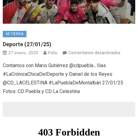
MI TIERRA
Deporte (27/01/25)
en
27 enero, 2025
Félix
Comentarios desactivados
Deporte
Contamos con Mario Gutiérrez @cdpuebla , Ilias
(27/01/2
#LaCrónicaChicaDelDeporte y Daniel de los Reyes
@CD_LACELESTINA #LaPueblaDeMontalbán 27/01/25
Fotos: CD Puebla y CD La Celestina