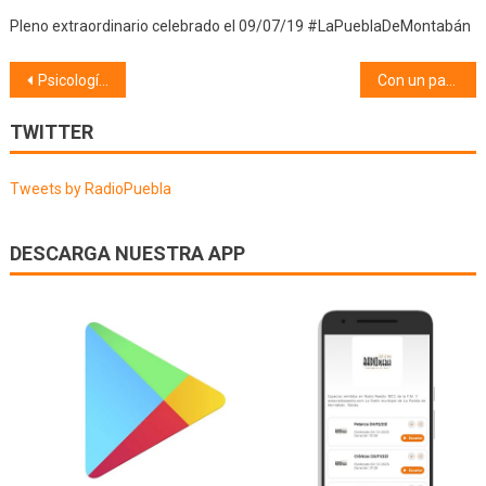
Pleno extraordinario celebrado el 09/07/19 #LaPueblaDeMontabán
Navegación
Psicología (23/01/25) Cerebro neurodivergente
Con un par de pelotas (27/01/25)
de
TWITTER
entradas
Tweets by RadioPuebla
DESCARGA NUESTRA APP