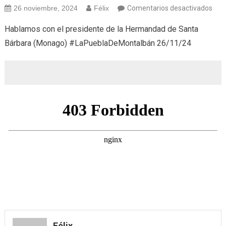
en
26 noviembre, 2024
Félix
Comentarios desactivados
San
Hablamos con el presidente de la Hermandad de Santa
Bár
Bárbara (Monago) #LaPueblaDeMontalbán 26/11/24
(26/
Félix