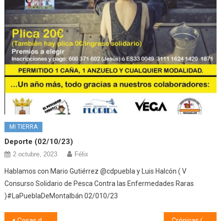
MI TIERRA
Deporte (02/10/23)
2 octubre, 2023
Félix
Hablamos con Mario Gutiérrez @cdpuebla y Luis Halcón ( V
Consurso Solidario de Pesca Contra las Enfermedades Raras
)#LaPueblaDeMontalbán 02/010/23
Cosas de mi pueblo, Coplillas y Apodos (26/11/24)
Crónicas (27/11/24)