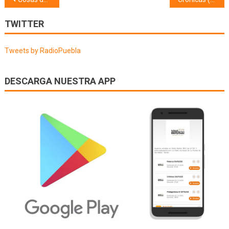
Navegación
de
TWITTER
entradas
Tweets by RadioPuebla
DESCARGA NUESTRA APP