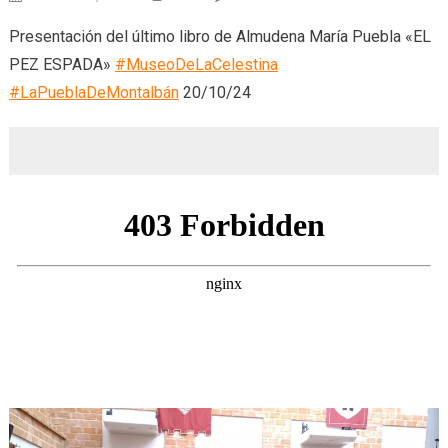
EL
Presentación del último libro de Almudena María Puebla «EL
PEZ
PEZ ESPADA»
#MuseoDeLaCelestina
ESPAD
#LaPueblaDeMontalbán
20/10/24
(20/10