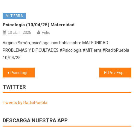
MI TIERRA
Psicología (10/04/25) Maternidad
10 abril, 2025
Félix
Virginia Simón, psicóloga, nos habla sobre MATERNIDAD:
PROBLEMAS Y DIFICULTADES #Psicología #MiTierra #RadioPuebla
10/04/25
Navegación
Psicología (10/10/24) COMPORTAMIENTO DE LOS PADRES QUE LOS HIJOS NUNCA OLVIDAN
El Pez Espada (14/10/24)
de
TWITTER
entradas
Tweets by RadioPuebla
DESCARGA NUESTRA APP