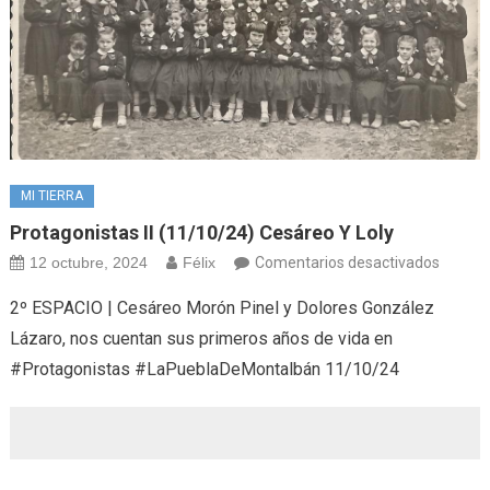
MI TIERRA
Protagonistas II (11/10/24) Cesáreo Y Loly
en
12 octubre, 2024
Félix
Comentarios desactivados
Protag
2º ESPACIO | Cesáreo Morón Pinel y Dolores González
II
Lázaro, nos cuentan sus primeros años de vida en
(11/10
#Protagonistas #LaPueblaDeMontalbán 11/10/24
Cesáre
y
Loly