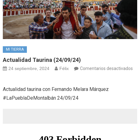
MI TIERRA
Actualidad Taurina (24/09/24)
24 septiembre, 2024
Félix
Comentarios desactivados
en
Actualidad
Actualidad taurina con Fernando Melara Márquez
taurina
#LaPueblaDeMontalbán 24/09/24
(24/09/24)