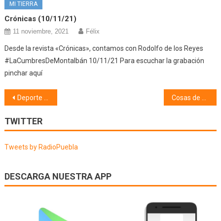
MI TIERRA
Crónicas (10/11/21)
11 noviembre, 2021
Félix
Desde la revista «Crónicas», contamos con Rodolfo de los Reyes
#LaCumbresDeMontalbán 10/11/21 Para escuchar la grabación
pinchar aquí
Navegación
Deporte (23/09/24)
Cosas de mi pueblo, Coplillas y Apodos (24/09/24)
de
TWITTER
entradas
Tweets by RadioPuebla
DESCARGA NUESTRA APP