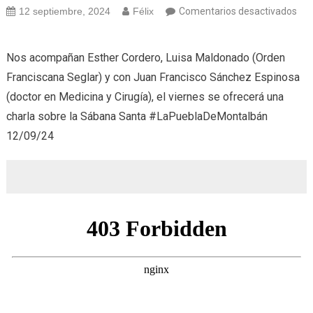
12 septiembre, 2024
Félix
Comentarios desactivados
en
Sábana
Nos acompañan Esther Cordero, Luisa Maldonado (Orden
Santa
Franciscana Seglar) y con Juan Francisco Sánchez Espinosa
(12/09/24)
(doctor en Medicina y Cirugía), el viernes se ofrecerá una
charla sobre la Sábana Santa #LaPueblaDeMontalbán
12/09/24