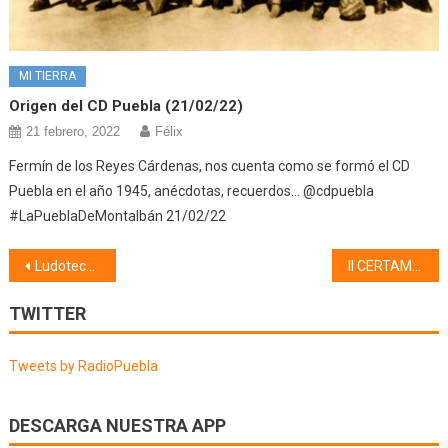
MI TIERRA
Origen del CD Puebla (21/02/22)
21 febrero, 2022
Félix
Fermín de los Reyes Cárdenas, nos cuenta como se formó el CD
Puebla en el año 1945, anécdotas, recuerdos… @cdpuebla
#LaPueblaDeMontalbán 21/02/22
Navegación
Ludoteca municipal (10/09/14)
II CERTAMEN DE PINTURA RÁPIDA (12/09/24)
de
TWITTER
entradas
Tweets by RadioPuebla
DESCARGA NUESTRA APP