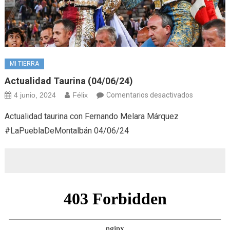
MI TIERRA
Actualidad Taurina (04/06/24)
en
4 junio, 2024
Félix
Comentarios desactivados
Actualidad
Actualidad taurina con Fernando Melara Márquez
taurina
#LaPueblaDeMontalbán 04/06/24
(04/06/24)