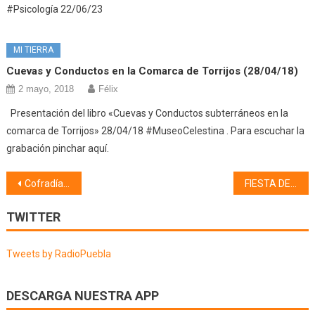
#Psicología 22/06/23
MI TIERRA
Cuevas y Conductos en la Comarca de Torrijos (28/04/18)
2 mayo, 2018
Félix
Presentación del libro «Cuevas y Conductos subterráneos en la
comarca de Torrijos» 28/04/18 #MuseoCelestina . Para escuchar la
grabación pinchar aquí.
Navegación
Cofradía Nuestra Señora de La Soledad Cofradía de Nuestra Señora de la Soledad (05/06/24)
FIESTA DE LA PRIMAVERA (05/06/24)
de
TWITTER
entradas
Tweets by RadioPuebla
DESCARGA NUESTRA APP