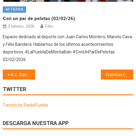
MI TIERRA
Con un par de pelotas (02/02/26)
3 febrero, 2026
Félix
Espacio dedicado al deporte con Juan Carlos Montero, Manolo Cava
y Félix Bandera. Hablamos de los últimos acontecimientos
deportivos. #LaPueblaDeMontalbán #ConUnParDePelotas
02/02/2026
Navegación
A.C. San Isidro (22/05/24)
Crónicas (22/05/24)
de
TWITTER
entradas
Tweets by RadioPuebla
DESCARGA NUESTRA APP