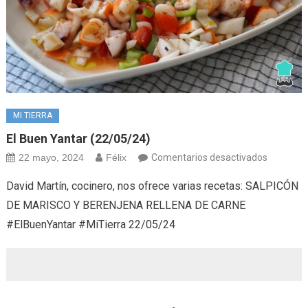
MI TIERRA
El Buen Yantar (22/05/24)
en
22 mayo, 2024
Félix
Comentarios desactivados
El
David Martín, cocinero, nos ofrece varias recetas: SALPICÓN
buen
DE MARISCO Y BERENJENA RELLENA DE CARNE
yantar
#ElBuenYantar #MiTierra 22/05/24
(22/05/2