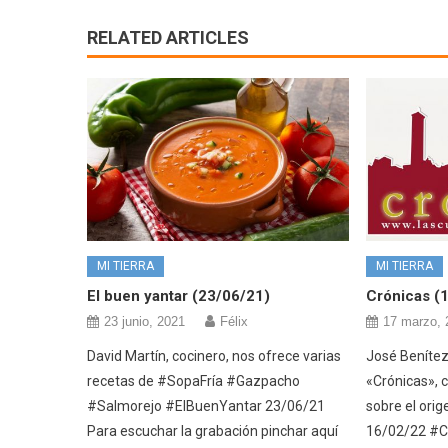
RELATED ARTICLES
MI TIERRA
MI TIERRA
El buen yantar (23/06/21)
Crónicas (
23 junio, 2021
Félix
17 marzo, 
David Martín, cocinero, nos ofrece varias
José Benítez,
recetas de #SopaFría #Gazpacho
«Crónicas», c
#Salmorejo #ElBuenYantar 23/06/21
sobre el orig
Para escuchar la grabación pinchar aquí
16/02/22 #C