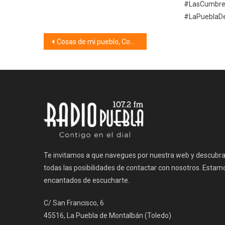
#LasCumbre
#LaPueblaD
Navegación
Cosas de mi pueblo, Coplillas y Apodos (14/05/24)
de
entradas
Te invitamos a que navegues por nuestra web y descubr
todas las posibilidades de contactar con nosotros. Estam
encantados de escucharte.
C/ San Francisco, 6
45516, La Puebla de Montalbán (Toledo)