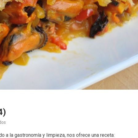
4)
en
dos
La
o a la gastronomía y limpieza, nos ofrece una receta:
Cocina