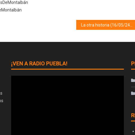
sDeMontalbán
eMontalbán
La otra historia (16/05/24) Orden del Temple
¡VEN A RADIO PUEBLA!
P
as
os
R