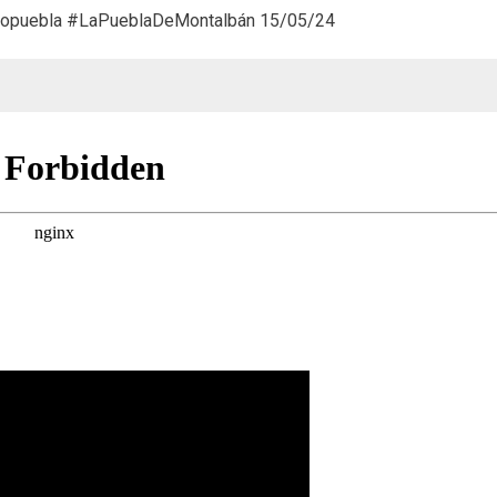
puebla #LaPueblaDeMontalbán 15/05/24
de
Sardi
(15/05/24)