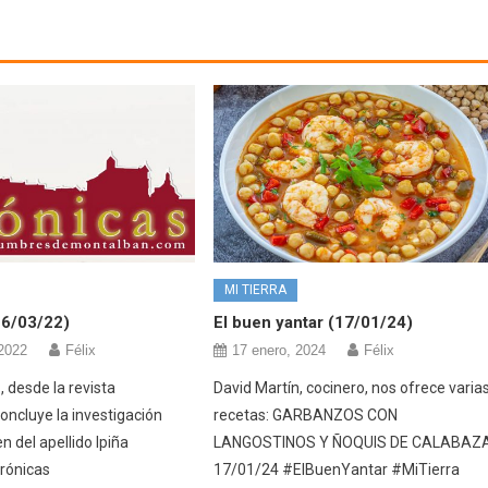
MI TIERRA
16/03/22)
El buen yantar (17/01/24)
2022
Félix
17 enero, 2024
Félix
 desde la revista
David Martín, cocinero, nos ofrece varia
oncluye la investigación
recetas: GARBANZOS CON
en del apellido Ipiña
LANGOSTINOS Y ÑOQUIS DE CALABAZ
rónicas
17/01/24 #ElBuenYantar #MiTierra