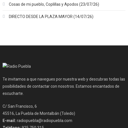
Cosas de mi pueblo, Coplillas y Apodos (23/07/26)
DIRECTO DESDE LA PLAZA MAYOR (14/07/26)
Te invitamos a que navegues por nuestra web y descubras todas las
posibilidades de contactar con nosotros. Estamos encantados de
escucharte.
C/ San Francisco, 6
45516, La Puebla de Montalbán (Toledo)
E-mail:
radiopuebla@radiopuebla.com
Teléfono:
925 750 315