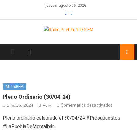
Skip
jueves, agosto 06, 2026
to
content
MI TIERRA
Pleno Ordinario (30/04-24)
en
1 mayo, 2024
Félix
Comentarios desactivados
Pleno
Pleno ordinario celebrado el 30/04/24 #Presupuestos
ordinario
#LaPueblaDeMontalbán
(30/04-
24)