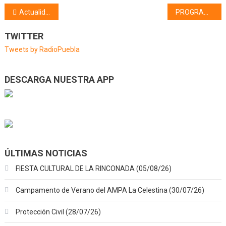
Navegación
Actualidad taurina (30/04/24)
PROGRAMA DE FIESTAS DE LA RINCONADA 2024
de
TWITTER
entradas
Tweets by RadioPuebla
DESCARGA NUESTRA APP
ÚLTIMAS NOTICIAS
FIESTA CULTURAL DE LA RINCONADA (05/08/26)
Campamento de Verano del AMPA La Celestina (30/07/26)
Protección Civil (28/07/26)