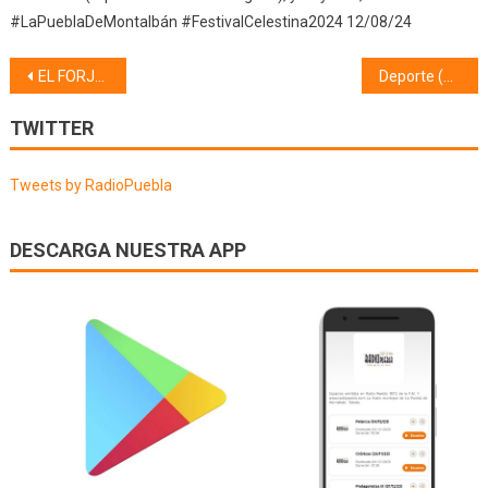
#LaPueblaDeMontalbán #FestivalCelestina2024 12/08/24
Navegación
EL FORJADOR DE LOS SUEÑOS DE OTROS (27/03/24)
Deporte (01/04/24)
de
TWITTER
entradas
Tweets by RadioPuebla
DESCARGA NUESTRA APP