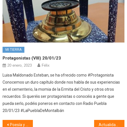
MI TIERRA
Protagonistas (VIII) 20/01/23
20 enero, 2023
Félix
Luisa Maldonado Esteban, se ha ofrecido como #Protagonista
Conocemos un duro capítulo donde nos habla de sus experiencias
en el cementerio, la momia de la Ermita del Cristo y otros otros
recuerdos. Si queréis ser protagonistas o conocéis a gente que
pueda serlo, podéis poneros en contacto con Radio Puebla
20/01/23 #LaPueblaDeMontalbán
Navegación
Poesía y mucho + (12/03/24)
Actualidad taurina (12/03/24)