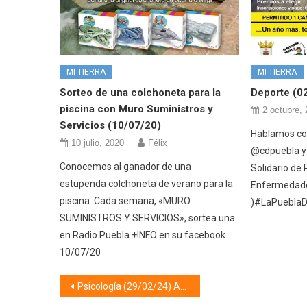
MI TIERRA
MI TIERRA
Sorteo de una colchoneta para la
Deporte (0
piscina con Muro Suministros y
2 octubre,
Servicios (10/07/20)
Hablamos con
10 julio, 2020
Félix
@cdpuebla y 
Conocemos al ganador de una
Solidario de 
estupenda colchoneta de verano para la
Enfermedad
piscina. Cada semana, «MURO
)#LaPueblaD
SUMINISTROS Y SERVICIOS», sortea una
en Radio Puebla +INFO en su facebook
10/07/20
Navegación
Psicología (29/02/24) ALEXITIMIA