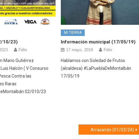
MI TIERRA
2/10/23)
Información municipal (17/05/19)
 2023
Félix
17 mayo, 2019
Félix
 Mario Gutiérrez
Hablamos con Soledad de Frutos
Luis Halcón ( V Consurso
(alcaldesa) #LaPueblaDeMontalbán
Pesca Contra las
17/05/19
es Raras
eMontalbán 02/010/23
Arrasando (01/03/24)