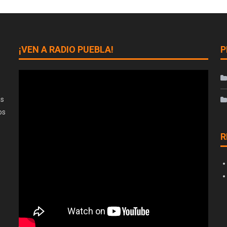
¡VEN A RADIO PUEBLA!
P
as
os
R