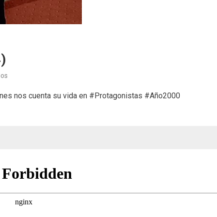
)
en
dos
Protagonistas
rnes nos cuenta su vida en #Protagonistas #Año2000
XIX
(01/03/24)